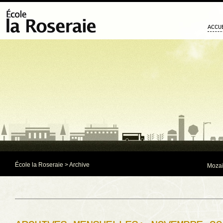
ACCU
École la Roseraie
> Archive
Mozaï