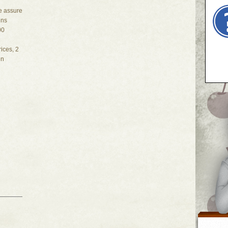
e assure
ins
00
ices, 2
en