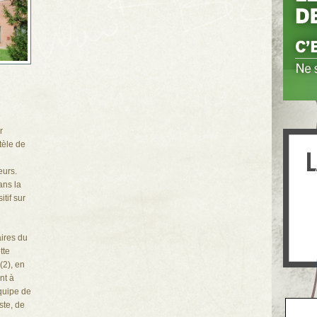
r
tèle de
eurs.
ans la
itif sur
aires du
tte
(2), en
nt à
quipe de
ste, de