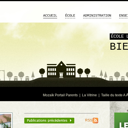
ACCUEIL
ÉCOLE
ADMINISTRATION
ENSE
ÉCOLE 
BI
Mozaïk Portail Parents
|
La Vitrine
| Taille du texte
A
RSS