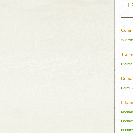
L
Commi
Site we
Traite
Plainte
Demand
Formula
Inform
Normes
Normes
Normes