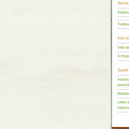
Servi
Règles
Traiteu
Info-lo
Ville d
À Prop
Santé
Autoris
prescri
Maladie
Lettre 
médica