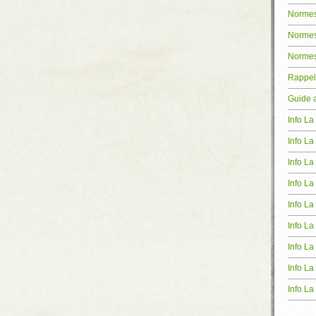
Normes
Normes
Normes
Rappel
Guide 
Info L
Info La
Info L
Info L
Info La
Info La
Info La
Info La
Info La