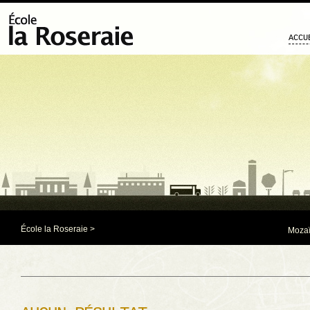
ACCU
École la Roseraie
>
Mozaï